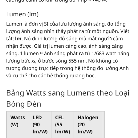
Lumen (lm)
Lumen là đơn vị SI của lưu lượng ánh sáng, đo tổng
lượng ánh sáng nhìn thấy phát ra từ một nguồn. Viết
tắt:
lm
. Nó định lượng độ sáng mà mắt người cảm
nhận được. Giá trị lumen càng cao, ánh sáng càng
sáng. 1 lumen ≈ ánh sáng phát ra từ 1/683 watt năng
lượng bức xạ ở bước sóng 555 nm. Nó không có
tương đương trực tiếp trong hệ thống đo lường Anh
và cụ thể cho các hệ thống quang học.
Bảng Watts sang Lumens theo Loại
Bóng Đèn
Watts
LED
CFL
Halogen
Đèn
(W)
(90
(55
(20
sợi
lm/W)
lm/W)
lm/W)
đốt