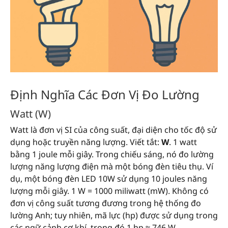
Định Nghĩa Các Đơn Vị Đo Lường
Watt (W)
Watt là đơn vị SI của công suất, đại diện cho tốc độ sử
dụng hoặc truyền năng lượng. Viết tắt:
W
. 1 watt
bằng 1 joule mỗi giây. Trong chiếu sáng, nó đo lường
lượng năng lượng điện mà một bóng đèn tiêu thụ. Ví
dụ, một bóng đèn LED 10W sử dụng 10 joules năng
lượng mỗi giây. 1 W = 1000 miliwatt (mW). Không có
đơn vị công suất tương đương trong hệ thống đo
lường Anh; tuy nhiên, mã lực (hp) được sử dụng trong
các ngữ cảnh cơ khí, trong đó 1 hp ≈ 746 W.