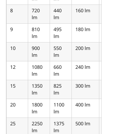
8
720
440
160 lm
120
lm
lm
lm
9
810
495
180 lm
135
lm
lm
lm
10
900
550
200 lm
150
lm
lm
lm
12
1080
660
240 lm
180
lm
lm
lm
15
1350
825
300 lm
225
lm
lm
lm
20
1800
1100
400 lm
300
lm
lm
lm
25
2250
1375
500 lm
375
lm
lm
lm