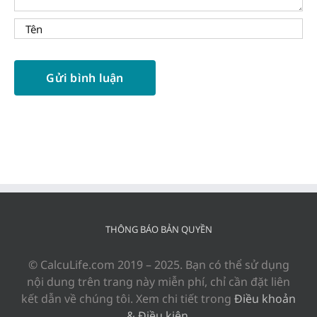
THÔNG BÁO BẢN QUYỀN
© CalcuLife.com 2019 – 2025. Bạn có thể sử dụng
nội dung trên trang này miễn phí, chỉ cần đặt liên
kết dẫn về chúng tôi. Xem chi tiết trong
Điều khoản
& Điều kiện
.