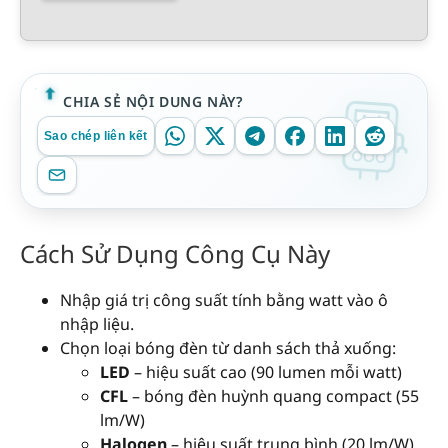
CHIA SẺ NỘI DUNG NÀY?
Sao chép liên kết
Cách Sử Dụng Công Cụ Này
Nhập giá trị công suất tính bằng watt vào ô
nhập liệu.
Chọn loại bóng đèn từ danh sách thả xuống:
LED
– hiệu suất cao (90 lumen mỗi watt)
CFL
– bóng đèn huỳnh quang compact (55
lm/W)
Halogen
– hiệu suất trung bình (20 lm/W)