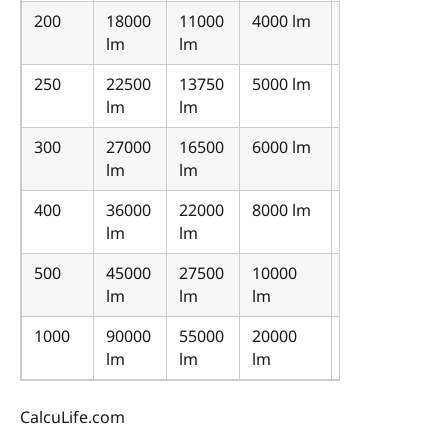
200
18000
11000
4000 lm
3000
lm
lm
lm
250
22500
13750
5000 lm
3750
lm
lm
lm
300
27000
16500
6000 lm
4500
lm
lm
lm
400
36000
22000
8000 lm
6000
lm
lm
lm
500
45000
27500
10000
7500
lm
lm
lm
lm
1000
90000
55000
20000
15000
lm
lm
lm
lm
CalcuLife.com