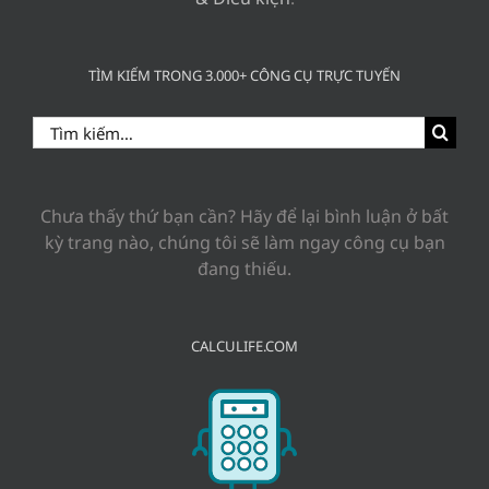
TÌM KIẾM TRONG 3.000+ CÔNG CỤ TRỰC TUYẾN
Search
for:
Chưa thấy thứ bạn cần? Hãy để lại bình luận ở bất
kỳ trang nào, chúng tôi sẽ làm ngay công cụ bạn
đang thiếu.
CALCULIFE.COM