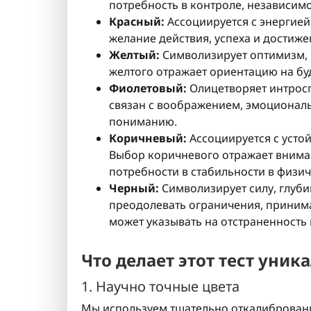
потребность в контроле, независимо
Красный:
Ассоциируется с энергие
желание действия, успеха и достиже
Желтый:
Символизирует оптимизм, 
желтого отражает ориентацию на бу
Фиолетовый:
Олицетворяет интрос
связан с воображением, эмоциональ
пониманию.
Коричневый:
Ассоциируется с уст
Выбор коричневого отражает внима
потребности в стабильности в физи
Черный:
Символизирует силу, глуби
преодолевать ограничения, принима
может указывать на отстраненность 
Что делает этот тест уни
1. Научно точные цвета
Мы используем тщательно откалиброванн