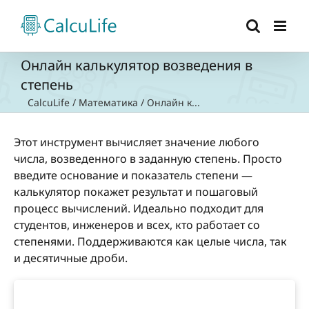
Skip
to
content
Онлайн калькулятор возведения в
степень
CalcuLife
/
Математика
/
Онлайн к...
Этот инструмент вычисляет значение любого
числа, возведенного в заданную степень. Просто
введите основание и показатель степени —
калькулятор покажет результат и пошаговый
процесс вычислений. Идеально подходит для
студентов, инженеров и всех, кто работает со
степенями. Поддерживаются как целые числа, так
и десятичные дроби.