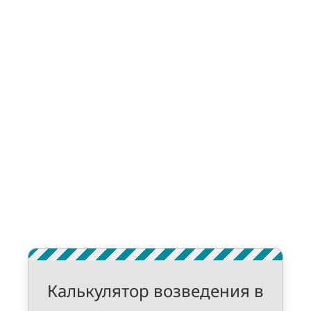
Калькулятор возведения в