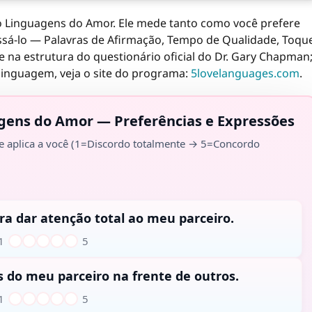
co Linguagens do Amor. Ele mede tanto como você prefere
sá-lo — Palavras de Afirmação, Tempo de Qualidade, Toqu
se na estrutura do questionário oficial do Dr. Gary Chapman
 linguagem, veja o site do programa:
5lovelanguages.com
.
agens do Amor — Preferências e Expressões
se aplica a você (1=Discordo totalmente → 5=Concordo
ra dar atenção total ao meu parceiro.
1
5
1
2
3
4
5
 do meu parceiro na frente de outros.
1
5