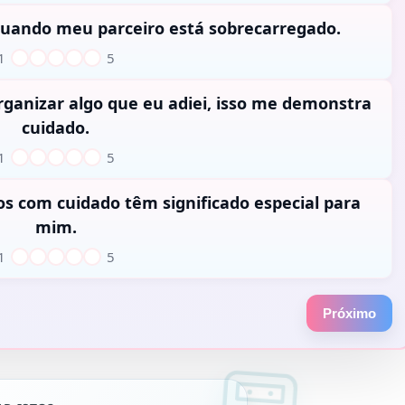
1
2
3
4
5
 quando meu parceiro está sobrecarregado.
1
5
1
2
3
4
5
ganizar algo que eu adiei, isso me demonstra
cuidado.
1
5
1
2
3
4
5
os com cuidado têm significado especial para
mim.
1
5
1
2
3
4
5
Próximo