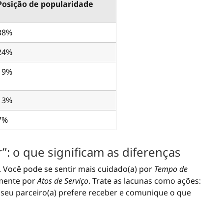
Posição de popularidade
38%
24%
19%
13%
7%
r”: o que significam as diferenças
. Você pode se sentir mais cuidado(a) por
Tempo de
lmente por
Atos de Serviço
. Trate as lacunas como ações:
eu parceiro(a) prefere receber e comunique o que