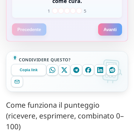
come cura.
1
5
1
2
3
4
5
Precedente
Avanti
CONDIVIDERE QUESTO?
Copia link
Come funziona il punteggio
(ricevere, esprimere, combinato 0–
100)