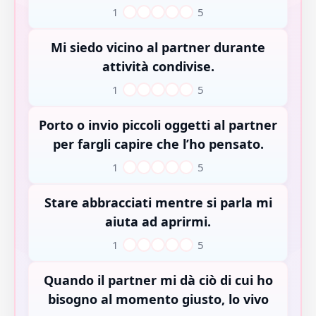
1
5
1
2
3
4
5
Mi siedo vicino al partner durante
attività condivise.
1
5
1
2
3
4
5
Porto o invio piccoli oggetti al partner
per fargli capire che l’ho pensato.
1
5
1
2
3
4
5
Stare abbracciati mentre si parla mi
aiuta ad aprirmi.
1
5
1
2
3
4
5
Quando il partner mi dà ciò di cui ho
bisogno al momento giusto, lo vivo