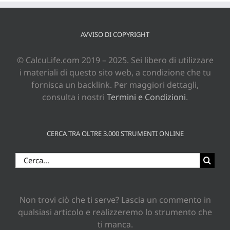
AVVISO DI COPYRIGHT
© CalcuLife.com 2019 – 2025. Sei libero di utilizzare
i materiali di questo sito web, a condizione che tu
fornisca un backlink. Per maggiori dettagli,
consulta i nostri
Termini e Condizioni
.
CERCA TRA OLTRE 3.000 STRUMENTI ONLINE
Cerca
per:
Non trovi ciò che ti serve? Lascia un commento in
qualsiasi articolo e realizzeremo lo strumento che
ti manca.