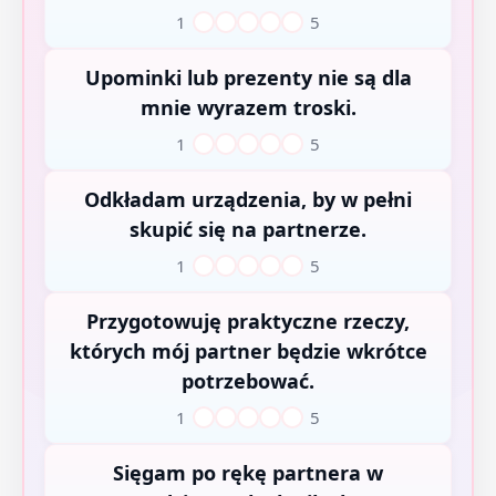
1
5
1
2
3
4
5
Upominki lub prezenty nie są dla
mnie wyrazem troski.
1
5
1
2
3
4
5
Odkładam urządzenia, by w pełni
skupić się na partnerze.
1
5
1
2
3
4
5
Przygotowuję praktyczne rzeczy,
których mój partner będzie wkrótce
potrzebować.
1
5
1
2
3
4
5
Sięgam po rękę partnera w