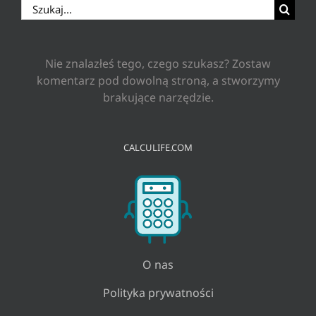
Szukaj
Nie znalazłeś tego, czego szukasz? Zostaw
komentarz pod dowolną stroną, a stworzymy
brakujące narzędzie.
CALCULIFE.COM
O nas
Polityka prywatności