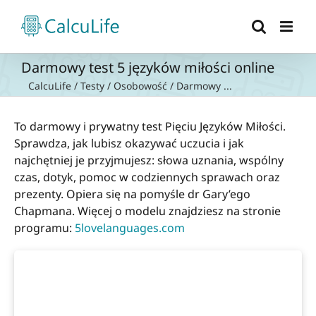
Przejdź
do
zawartości
Darmowy test 5 języków miłości online
CalcuLife
/
Testy
/
Osobowość
/
Darmowy ...
To darmowy i prywatny test Pięciu Języków Miłości.
Sprawdza, jak lubisz okazywać uczucia i jak
najchętniej je przyjmujesz: słowa uznania, wspólny
czas, dotyk, pomoc w codziennych sprawach oraz
prezenty. Opiera się na pomyśle dr Gary’ego
Chapmana. Więcej o modelu znajdziesz na stronie
programu:
5lovelanguages.com