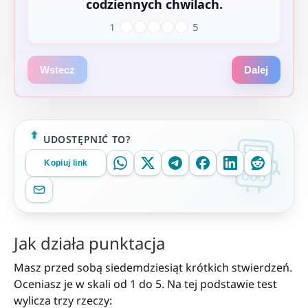
codziennych chwilach.
1
5
1
2
3
4
5
Wstecz
Dalej
UDOSTĘPNIĆ TO?
Kopiuj link
Jak działa punktacja
Masz przed sobą siedemdziesiąt krótkich stwierdzeń.
Oceniasz je w skali od 1 do 5. Na tej podstawie test
wylicza trzy rzeczy: