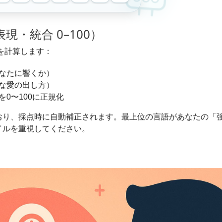
・統合 0–100）
を計算します：
なたに響くか）
な愛の出し方）
を0〜100に正規化
おり、採点時に自動補正されます。最上位の言語があなたの「
イルを重視してください。