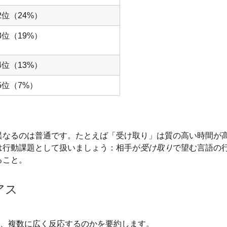
2位（24%）
3位（19%）
4位（13%）
5位（7%）
異なるのは普通です。たとえば「受け取り」は質の高い時間が
は行動課題として扱いましょう：相手が
受け取り
で望む言語の
ること。
アス
か、複数に広く反応するのかを要約します。