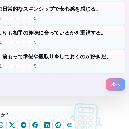
1
2
3
4
5
の日常的なスキンシップで安心感を感じる。
1
5
1
2
3
4
5
よりも相手の趣味に合っているかを重視する。
1
5
1
2
3
4
5
、前もって準備や段取りをしておくのが好きだ。
1
5
1
2
3
4
5
次へ
すか？