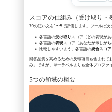
スコアの仕組み（受け取り・表現
70の短い文を1〜5で評価します。ツールは次
各言語の
受け取り
スコア（どの表現があ
各言語の
表現
スコア（あなたが示しがち
比較しやすいよう、各言語の
統合スコア
回答品質を高めるための反転項目も含まれて
み」ですが、単一ラベルよりも全体プロファ
5つの領域の概要