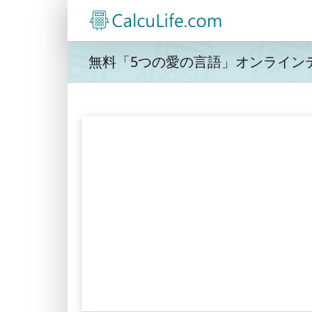
Skip
to
content
無料「5つの愛の言語」オンライン