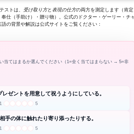
テストは、
受け取り方
と
表現の仕方
の両方を測定します（肯定
・奉仕（手助け）・贈り物）。公式のドクター・ゲーリー・チ
言語の背景や解説は公式サイトをご覧ください：
当てはまるか選んでください（1=全く当てはまらない → 5=非
プレゼントを用意して祝うようにしている。
1
5
1
2
3
4
5
相手の体に触れたり寄り添ったりする。
1
5