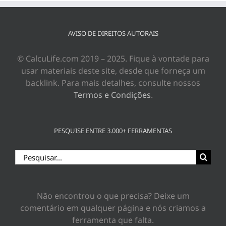
AVISO DE DIREITOS AUTORAIS
© CalcuLife.com 2019 – 2025. Fique à vontade para
usar materiais deste site, desde que forneça um
backlink. Para mais detalhes, consulte nossos
Termos e Condições
.
PESQUISE ENTRE 3.000+ FERRAMENTAS
Buscar
resultados
para:
Não encontrou o que precisa? Deixe um
comentário em qualquer página e nós criamos a
ferramenta que falta.