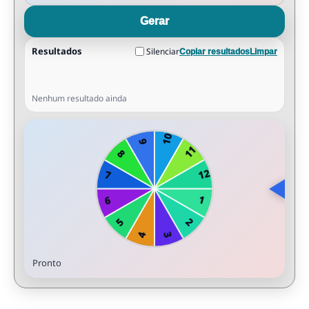
Gerar
Resultados
Silenciar
Copiar resultados
Limpar
Nenhum resultado ainda
Pronto