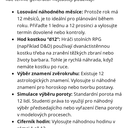
Losování náhodného měsíce:
Protože rok má
12 měsíců, je to ideální pro plánování během
roku. Přiřaďte 1 lednu a 12 prosinci a vylosujte
termín dovolené nebo kontroly.
Hod kostkou “d12”:
Hráči stolních RPG
(například D&D) používají dvanáctistěnnou
kostku třeba na zranění těžkých zbraní nebo
životy barbara. Tohle je rychlá náhrada, když
nemáte kostku po ruce.
Výběr znamení zvěrokruhu:
Existuje 12
astrologických znamení. Vylosujte si náhodné
znamení pro horoskop nebo tvorbu postavy.
Simulace výběru poroty:
Standardní porota má
12 lidí. Studenti práva to využijí pro náhodný
výběr předsedajícího nebo vyřazení člena poroty
v modelových procesech.
Ciferník hodin:
Vylosujte náhodnou hodinu v