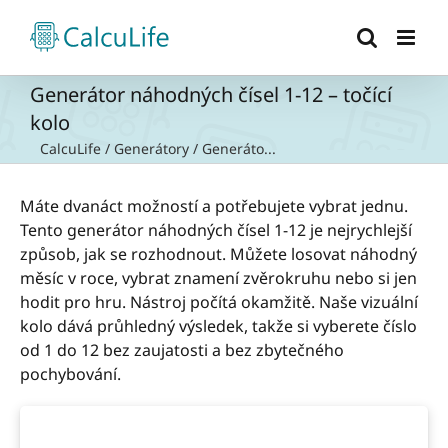
Přeskočit
na
obsah
Generátor náhodných čísel 1-12 – točící
kolo
CalcuLife
/
Generátory
/
Generáto...
Máte dvanáct možností a potřebujete vybrat jednu.
Tento generátor náhodných čísel 1-12 je nejrychlejší
způsob, jak se rozhodnout. Můžete losovat náhodný
měsíc v roce, vybrat znamení zvěrokruhu nebo si jen
hodit pro hru. Nástroj počítá okamžitě. Naše vizuální
kolo dává průhledný výsledek, takže si vyberete číslo
od 1 do 12 bez zaujatosti a bez zbytečného
pochybování.