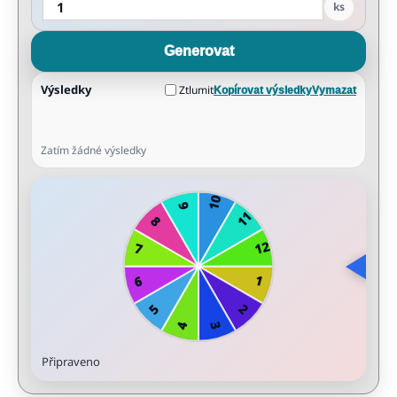
ks
Generovat
Výsledky
Ztlumit
Kopírovat výsledky
Vymazat
Zatím žádné výsledky
Připraveno