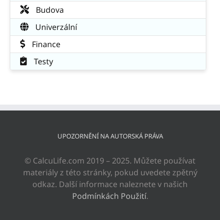
Budova
Univerzální
Finance
Testy
UPOZORNĚNÍ NA AUTORSKÁ PRÁVA
© CalcuLife.com 2019 – 2025. Můžete používat
materiály z této stránky, pokud uvedete zpětný
odkaz. Další informace naleznete v našich
Podmínkách Použití
.