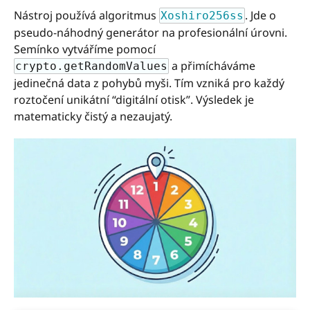
Nástroj používá algoritmus
. Jde o
Xoshiro256ss
pseudo-náhodný generátor na profesionální úrovni.
Semínko vytváříme pomocí
a přimícháváme
crypto.getRandomValues
jedinečná data z pohybů myši. Tím vzniká pro každý
roztočení unikátní “digitální otisk”. Výsledek je
matematicky čistý a nezaujatý.