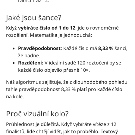
rámci 1 až 12.
Jaké jsou šance?
Když
vybíráte číslo od 1 do 12
, jde o rovnoměrné
rozdělení. Matematika je jednoduchá:
Pravděpodobnost:
Každé číslo má
8,33 %
šanci,
že padne.
Rozdělení:
V ideální sadě 120 roztočení by se
každé číslo objevilo přesně 10×.
Náš algoritmus zajišťuje, že z dlouhodobého pohledu
tahle pravděpodobnost 8,33 % platí pro každé číslo
na kole.
Proč vizuální kolo?
Průhlednost je důležitá. Když vybíráte vítěze z 12
finalistů, lidé chtějí vidět, jak to proběhlo. Textový