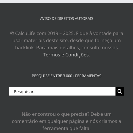
AVISO DE DIREITOS AUTORAIS
© CalcuLife.com 2019 – 2025. Fique à vontade para
usar materiais deste site, desde que forneça um
backlink. Para mais detalhes, consulte nossos
Termos e Condições
.
PESQUISE ENTRE 3.000+ FERRAMENTAS
Buscar
resultados
para:
Não encontrou o que precisa? Deixe um
comentário em qualquer página e nós criamos a
ferramenta que falta.