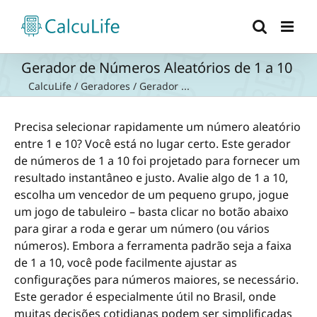
Ir
para
o
conteúdo
Gerador de Números Aleatórios de 1 a 10
CalcuLife
/
Geradores
/
Gerador ...
Precisa selecionar rapidamente um número aleatório
entre 1 e 10? Você está no lugar certo. Este gerador
de números de 1 a 10 foi projetado para fornecer um
resultado instantâneo e justo. Avalie algo de 1 a 10,
escolha um vencedor de um pequeno grupo, jogue
um jogo de tabuleiro – basta clicar no botão abaixo
para girar a roda e gerar um número (ou vários
números). Embora a ferramenta padrão seja a faixa
de 1 a 10, você pode facilmente ajustar as
configurações para números maiores, se necessário.
Este gerador é especialmente útil no Brasil, onde
muitas decisões cotidianas podem ser simplificadas