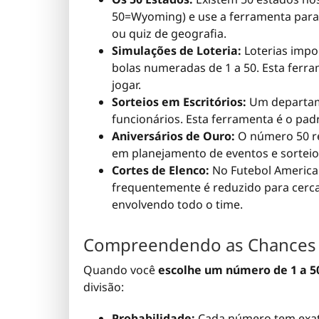
50=Wyoming) e use a ferramenta para 
ou quiz de geografia.
Simulações de Loteria:
Loterias imp
bolas numeradas de 1 a 50. Esta ferra
jogar.
Sorteios em Escritórios:
Um departame
funcionários. Esta ferramenta é o pad
Aniversários de Ouro:
O número 50 re
em planejamento de eventos e sorteio
Cortes de Elenco:
No Futebol American
frequentemente é reduzido para cerca 
envolvendo todo o time.
Compreendendo as Chances
Quando você
escolhe um número de 1 a 5
divisão:
Probabilidade:
Cada número tem ex