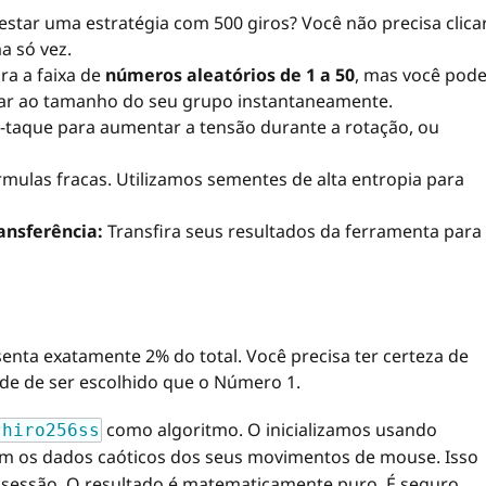
estar uma estratégia com 500 giros? Você não precisa clica
a só vez.
ra a faixa de
números aleatórios de 1 a 50
, mas você pod
uar ao tamanho do seu grupo instantaneamente.
e-taque para aumentar a tensão durante a rotação, ou
ulas fracas. Utilizamos sementes de alta entropia para
ansferência:
Transfira seus resultados da ferramenta para
nta exatamente 2% do total. Você precisa ter certeza de
e de ser escolhido que o Número 1.
como algoritmo. O inicializamos usando
shiro256ss
m os dados caóticos dos seus movimentos de mouse. Isso
a sessão. O resultado é matematicamente puro. É seguro