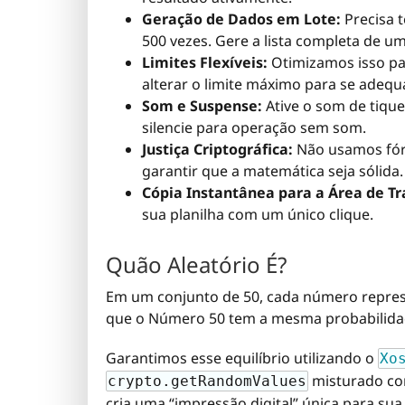
Geração de Dados em Lote:
Precisa t
500 vezes. Gere a lista completa de um
Limites Flexíveis:
Otimizamos isso pa
alterar o limite máximo para se adeq
Som e Suspense:
Ative o som de tiqu
silencie para operação sem som.
Justiça Criptográfica:
Não usamos fórm
garantir que a matemática seja sólida.
Cópia Instantânea para a Área de Tr
sua planilha com um único clique.
Quão Aleatório É?
Em um conjunto de 50, cada número represe
que o Número 50 tem a mesma probabilidad
Garantimos esse equilíbrio utilizando o
Xo
misturado co
crypto.getRandomValues
cria uma “impressão digital” única para su