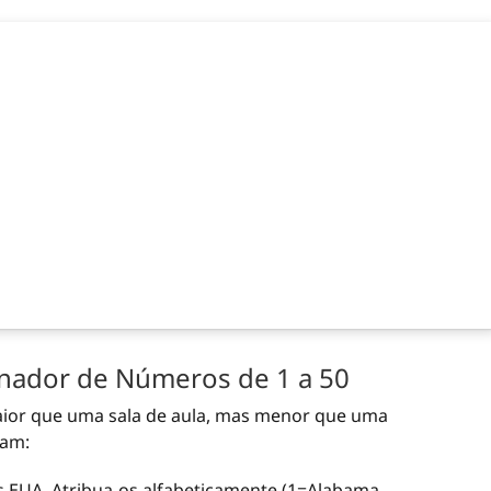
onador de Números de 1 a 50
aior que uma sala de aula, mas menor que uma
zam:
 EUA. Atribua-os alfabeticamente (1=Alabama,