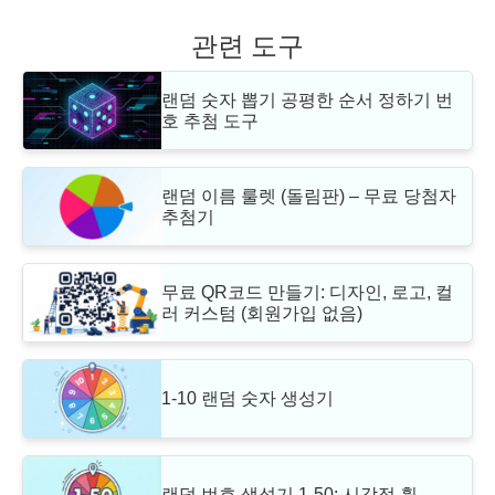
관련 도구
랜덤 숫자 뽑기 공평한 순서 정하기 번
호 추첨 도구
랜덤 이름 룰렛 (돌림판) – 무료 당첨자
추첨기
무료 QR코드 만들기: 디자인, 로고, 컬
러 커스텀 (회원가입 없음)
1-10 랜덤 숫자 생성기
랜덤 번호 생성기 1-50: 시각적 휠