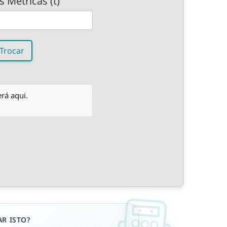
 Métricas (t)
Trocar
rá aqui.
R ISTO?