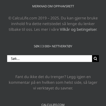
MERKNAD OM OPPHAVSRETT
© CalcuLife.com 2019 – 2025. Du kan gjerne bruke
innhold fra dette nettstedet så lenge du lenker
tilbake til oss. Les mer i våre
Vilkår og betingelser
.
SØK I 3 000+ NETTVERKTØY
Search
for:
Fant du ikke det du trenger? Legg igjen en
kommentar på en hvilken som helst side, så lager
vi verktøyet du savner.
CALCULIFE.COM