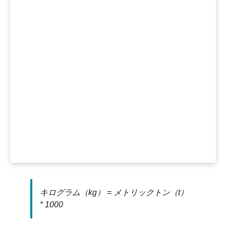
キログラム（kg） = メトリックトン（t）
* 1000