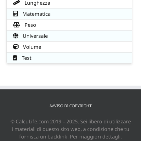
Lunghezza
Matematica
Peso
Universale
Volume
Test
AVVISO DI COPYRIGHT
© CalcuLife.com 2019 – 2025. Sei libero di utilizzare
i materiali di questo sito web, a condizione che tu
fornisca un backlink. Per maggiori dettagli,