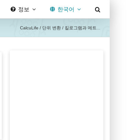
정보
한국어
CalcuLife
/
단위 변환
/
킬로그램과 메트...