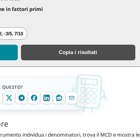
e in fattori primi
2, -3/5, 7/10
Copia i risultati
E QUESTO?
ore
 strumento individua i denominatori, trova il MCD e mostra le