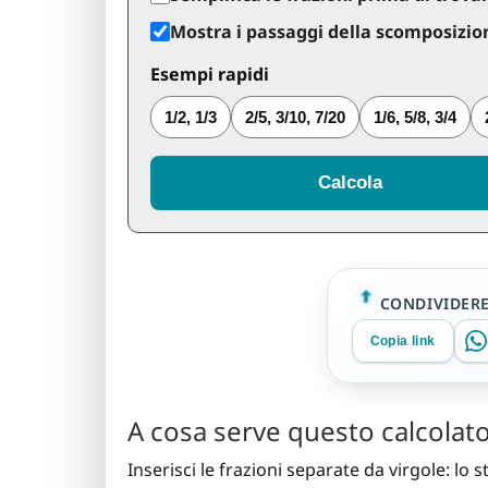
Mostra i passaggi della scomposizion
Esempi rapidi
1/2, 1/3
2/5, 3/10, 7/20
1/6, 5/8, 3/4
Calcola
CONDIVIDER
Copia link
A cosa serve questo calcolat
Inserisci le frazioni separate da virgole: lo