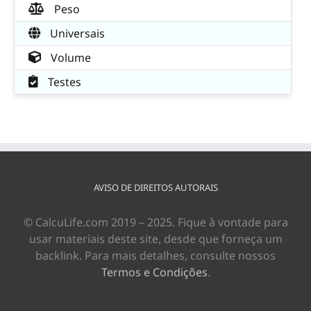
Peso
Universais
Volume
Testes
AVISO DE DIREITOS AUTORAIS
© CalcuLife.com 2019 – 2025. Fique à vontade para
usar materiais deste site, desde que forneça um
backlink. Para mais detalhes, consulte nossos
Termos e Condições
.