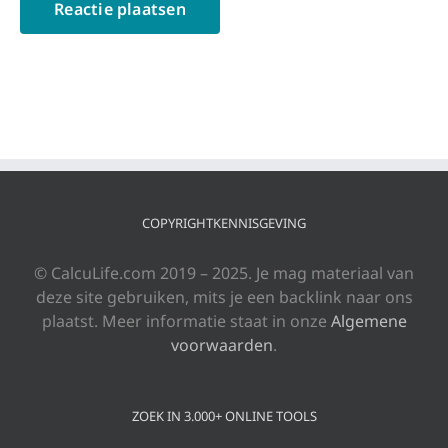
COPYRIGHTKENNISGEVING
© CalcuLife.com 2019 – 2025. Je mag materiaal van
deze site gebruiken, mits je een backlink naar ons
plaatst. Meer informatie staat in onze
Algemene
voorwaarden
.
ZOEK IN 3.000+ ONLINE TOOLS