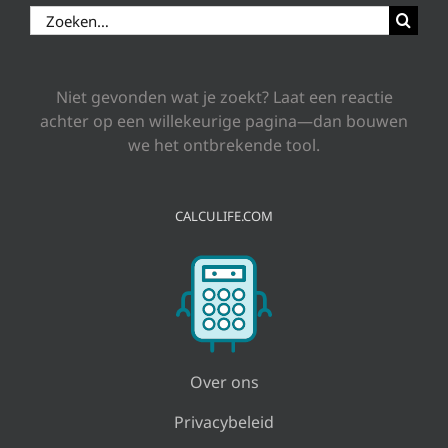
Zoeken
naar:
Niet gevonden wat je zoekt? Laat een reactie
achter op een willekeurige pagina—dan bouwen
we het ontbrekende tool.
CALCULIFE.COM
Over ons
Privacybeleid