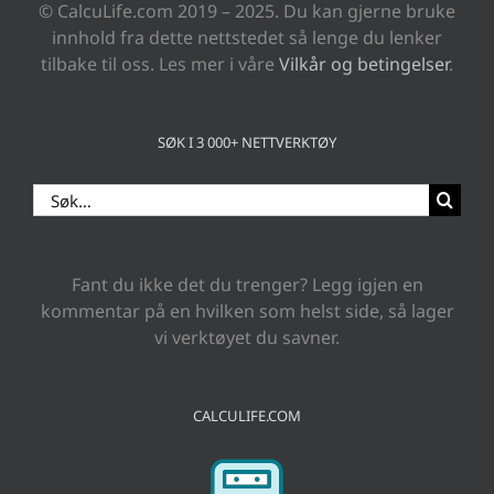
© CalcuLife.com 2019 – 2025. Du kan gjerne bruke
innhold fra dette nettstedet så lenge du lenker
tilbake til oss. Les mer i våre
Vilkår og betingelser
.
SØK I 3 000+ NETTVERKTØY
Search
for:
Fant du ikke det du trenger? Legg igjen en
kommentar på en hvilken som helst side, så lager
vi verktøyet du savner.
CALCULIFE.COM