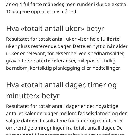
år og 4 fullførte måneder, men runder ikke de ekstra
10 dagene opp til en ny måned.
Hva «totalt antall uker» betyr
Resultatet for totalt antall uker viser hele fullførte
uker pluss resterende dager. Dette er nyttig når alder
i uker er relevant, for eksempel ved spedbarnsalder,
graviditetsrelaterte referanser, milepæler i tidlig
barndom, kortsiktig planlegging eller nedtellinger.
Hva «totalt antall dager, timer og
minutter» betyr
Resultatet for totalt antall dager er det nøyaktige
antallet kalenderdager mellom fødselsdatoen og den
valgte datoen. Resultatene for timer og minutter er
omtrentlige omregninger fra totalt antall dager. De
passer godt til morsomme fakta og raske estimater,