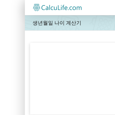
콘
텐
츠
로
생년월일 나이 계산기
건
너
뛰
기