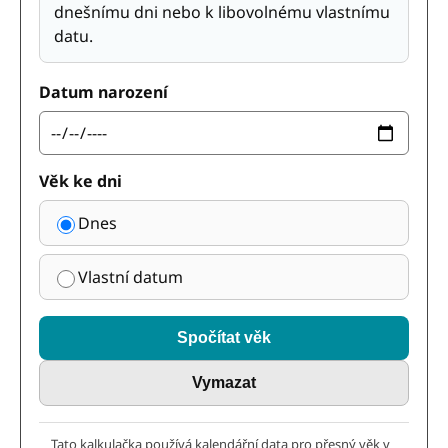
dnešnímu dni nebo k libovolnému vlastnímu
datu.
Datum narození
Věk ke dni
Dnes
Vlastní datum
Spočítat věk
Vymazat
Tato kalkulačka používá kalendářní data pro přesný věk v