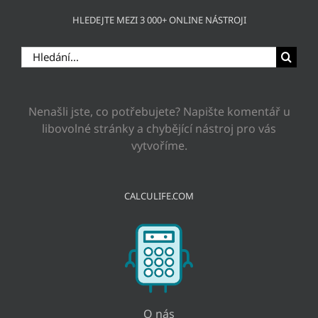
HLEDEJTE MEZI 3 000+ ONLINE NÁSTROJI
Hledat:
Nenašli jste, co potřebujete? Napište komentář u
libovolné stránky a chybějící nástroj pro vás
vytvoříme.
CALCULIFE.COM
O nás