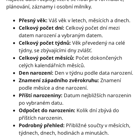
plánování, záznamy i osobní milníky.
Přesný věk:
Váš věk v letech, měsících a dnech.
Celkový počet dní:
Celkový počet dní mezi
datem narození a vybraným datem.
Celkový počet týdnů:
Věk převedený na celé
týdny, se zbývajícími dny zvlášť.
Celkový počet měsíců:
Počet dokončených
celých kalendářních měsíců.
Den narození:
Den v týdnu podle data narození.
Znamení západního zvěrokruhu:
Znamení
podle měsíce a dne narození.
Příští narozeniny:
Datum nejbližších narozenin
po vybraném datu.
Odpočet do narozenin:
Kolik dní zbývá do
příštích narozenin.
Podrobný přehled:
Přibližné součty v měsících,
týdnech, dnech, hodinách a minutách.