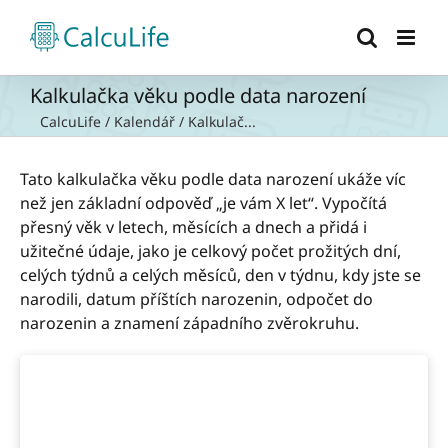
Přeskočit
na
obsah
Kalkulačka věku podle data narození
CalcuLife
/
Kalendář
/
Kalkulač...
Tato kalkulačka věku podle data narození ukáže víc
než jen základní odpověď „je vám X let“. Vypočítá
přesný věk v letech, měsících a dnech a přidá i
užitečné údaje, jako je celkový počet prožitých dní,
celých týdnů a celých měsíců, den v týdnu, kdy jste se
narodili, datum příštích narozenin, odpočet do
narozenin a znamení západního zvěrokruhu.