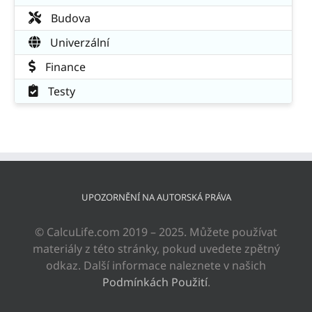
Budova
Univerzální
Finance
Testy
UPOZORNĚNÍ NA AUTORSKÁ PRÁVA
© CalcuLife.com 2019 – 2025. Můžete používat
materiály z této stránky, pokud uvedete zpětný
odkaz. Další informace naleznete v našich
Podmínkách Použití
.