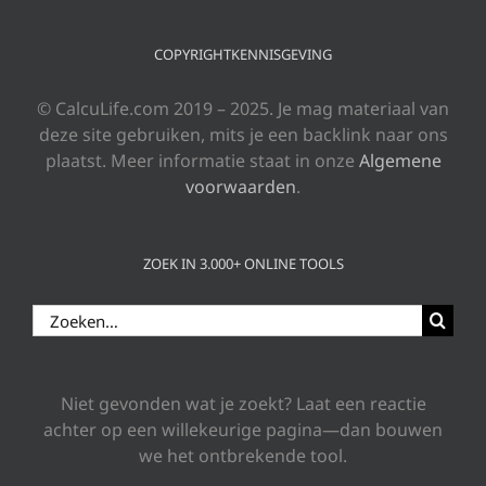
COPYRIGHTKENNISGEVING
© CalcuLife.com 2019 – 2025. Je mag materiaal van
deze site gebruiken, mits je een backlink naar ons
plaatst. Meer informatie staat in onze
Algemene
voorwaarden
.
ZOEK IN 3.000+ ONLINE TOOLS
Zoeken
naar:
Niet gevonden wat je zoekt? Laat een reactie
achter op een willekeurige pagina—dan bouwen
we het ontbrekende tool.