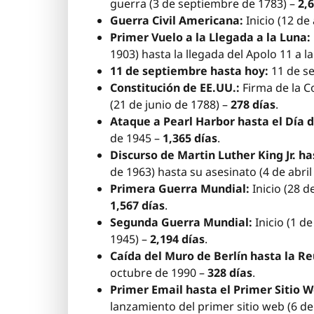
guerra (3 de septiembre de 1783) –
2,
Guerra Civil Americana:
Inicio (12 de 
Primer Vuelo a la Llegada a la Luna:
1903) hasta la llegada del Apolo 11 a la
11 de septiembre hasta hoy:
11 de se
Constitución de EE.UU.:
Firma de la C
(21 de junio de 1788) –
278 días
.
Ataque a Pearl Harbor hasta el Día de
de 1945 –
1,365 días
.
Discurso de Martin Luther King Jr. ha
de 1963) hasta su asesinato (4 de abril
Primera Guerra Mundial:
Inicio (28 d
1,567 días
.
Segunda Guerra Mundial:
Inicio (1 d
1945) –
2,194 días
.
Caída del Muro de Berlín hasta la R
octubre de 1990 –
328 días
.
Primer Email hasta el Primer Sitio W
lanzamiento del primer sitio web (6 d