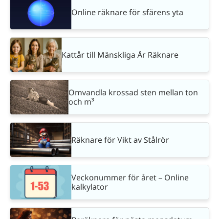
Online räknare för sfärens yta
Kattår till Mänskliga År Räknare
Omvandla krossad sten mellan ton
och m³
Räknare för Vikt av Stålrör
Veckonummer för året – Online
kalkylator