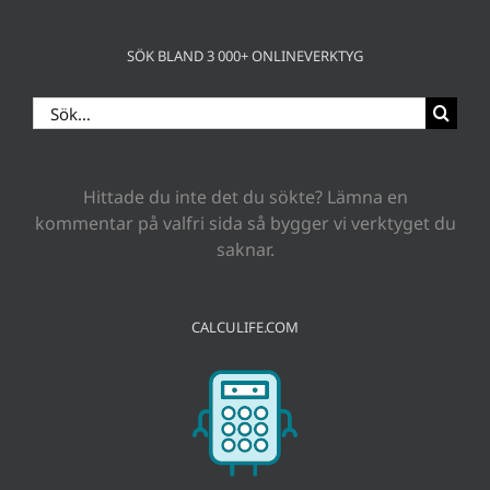
SÖK BLAND 3 000+ ONLINEVERKTYG
Sök
efter:
Hittade du inte det du sökte? Lämna en
kommentar på valfri sida så bygger vi verktyget du
saknar.
CALCULIFE.COM