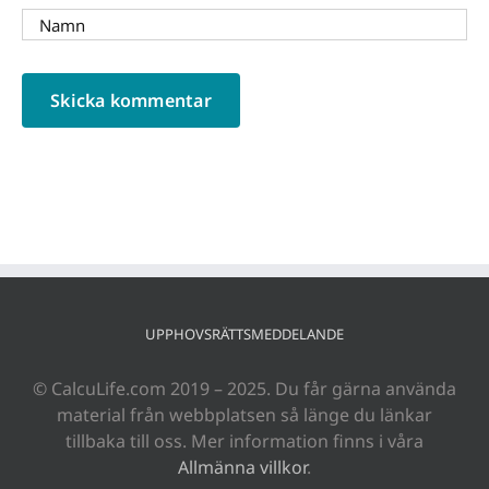
UPPHOVSRÄTTSMEDDELANDE
© CalcuLife.com 2019 – 2025. Du får gärna använda
material från webbplatsen så länge du länkar
tillbaka till oss. Mer information finns i våra
Allmänna villkor
.