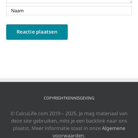
COPYRIGHTKENNISGEVING
© CalcuLife.com 2019 – 2025. Je mag materiaal van
deze site gebruiken, mits je een backlink naar ons
plaatst. Meer informatie staat in onze
Algemene
voorwaarden
.