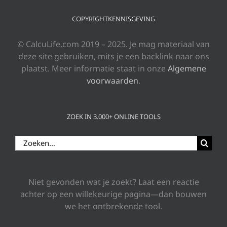
COPYRIGHTKENNISGEVING
© CalcuLife.com 2019 – 2025. Je mag materiaal van
deze site gebruiken, mits je een backlink naar ons
plaatst. Meer informatie staat in onze
Algemene
voorwaarden
.
ZOEK IN 3.000+ ONLINE TOOLS
Zoeken
naar:
Niet gevonden wat je zoekt? Laat een reactie
achter op een willekeurige pagina—dan bouwen
we het ontbrekende tool.