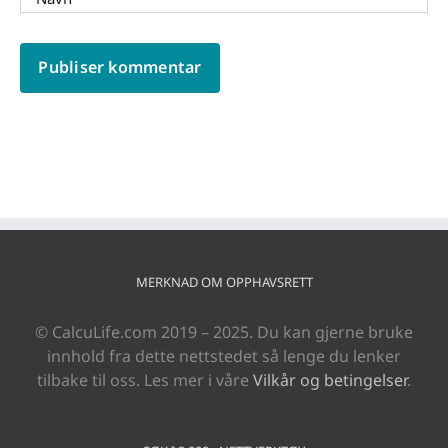
MERKNAD OM OPPHAVSRETT
© CalcuLife.com 2019 – 2025. Du kan gjerne bruke
innhold fra dette nettstedet så lenge du lenker
tilbake til oss. Les mer i våre
Vilkår og betingelser
.