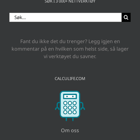
SØK I 3 000+ NETTVERKTØY
Search
for:
Fant du ikke det du trenger? Legg igjen en
kommentar på en hvilken som helst side, så lager
vi verktøyet du savner.
CALCULIFE.COM
Om oss