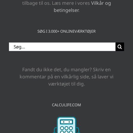
tilbage til os. Læs mere i vores
Vilkår og
betingelser
.
SØG I 3.000+ ONLINEVÆRKTØJER
Søg
efter:
Fandt du ikke det, du mangler? Skriv en
kommentar på en vilkårlig side, så laver vi
værktøjet til dig.
CALCULIFE.COM