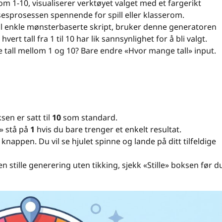
 1-10, visualiserer verktøyet valget med et fargerikt
sesprosessen spennende for spill eller klasserom.
il enkle mønsterbaserte skript, bruker denne generatoren
vert tall fra 1 til 10 har lik sannsynlighet for å bli valgt.
e tall mellom 1 og 10? Bare endre «Hvor mange tall» input.
en er satt til
10
som standard.
» stå på
1
hvis du bare trenger et enkelt resultat.
knappen. Du vil se hjulet spinne og lande på ditt tilfeldige
n stille generering uten tikking, sjekk «Stille» boksen før d