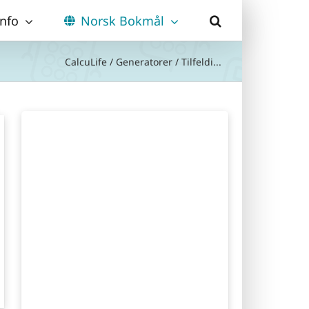
Info
Norsk Bokmål
CalcuLife
/
Generatorer
/
Tilfeldi...