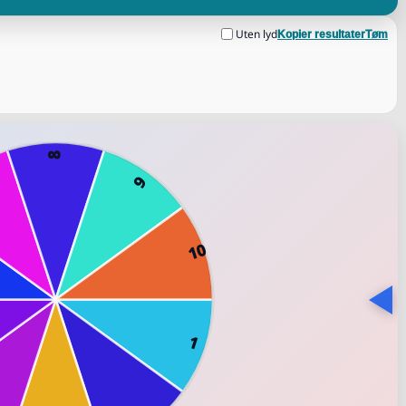
Uten lyd
Kopier resultater
Tøm