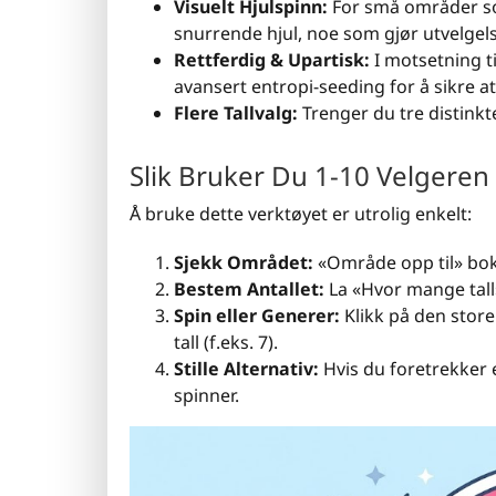
Visuelt Hjulspinn:
For små områder som
snurrende hjul, noe som gjør utvelgel
Rettferdig & Upartisk:
I motsetning t
avansert entropi-seeding for å sikre at h
Flere Tallvalg:
Trenger du tre distinkt
Slik Bruker Du 1-10 Velgeren
Å bruke dette verktøyet er utrolig enkelt:
Sjekk Området:
«Område opp til» boks
Bestem Antallet:
La «Hvor mange tall
Spin eller Generer:
Klikk på den store 
tall (f.eks. 7).
Stille Alternativ:
Hvis du foretrekker e
spinner.