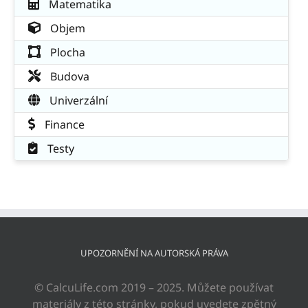
Matematika
Objem
Plocha
Budova
Univerzální
Finance
Testy
UPOZORNĚNÍ NA AUTORSKÁ PRÁVA
© CalcuLife.com 2019 – 2025. Můžete používat
materiály z této stránky, pokud uvedete zpětný