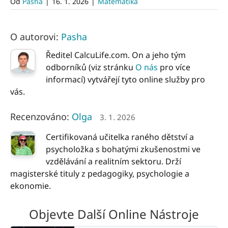
Od
Pasha
|
16. 1. 2026
|
Matematika
O autorovi:
Pasha
Ředitel CalcuLife.com. On a jeho tým
odborníků (viz stránku
O nás
pro více
informací) vytvářejí tyto online služby pro
vás.
Recenzováno:
Olga
3. 1. 2026
Certifikovaná učitelka raného dětství a
psycholožka s bohatými zkušenostmi ve
vzdělávání a realitním sektoru. Drží
magisterské tituly z pedagogiky, psychologie a
ekonomie.
Objevte Další Online Nástroje