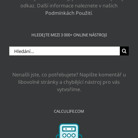
odkaz. Další informace naleznete v našich
Podmínkách Použití
.
HLEDEJTE MEZI 3 000+ ONLINE NÁSTROJI
Hledat:
Nenašli jste, co potřebujete? Napište komentář u
libovolné stránky a chybějící nástroj pro vás
vytvoříme.
CALCULIFE.COM