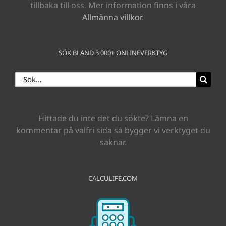
tillbaka till oss. Mer information finns i våra
Allmänna villkor
.
SÖK BLAND 3 000+ ONLINEVERKTYG
Sök
efter:
Hittade du inte det du sökte? Lämna en
kommentar på valfri sida så bygger vi verktyget du
saknar.
CALCULIFE.COM