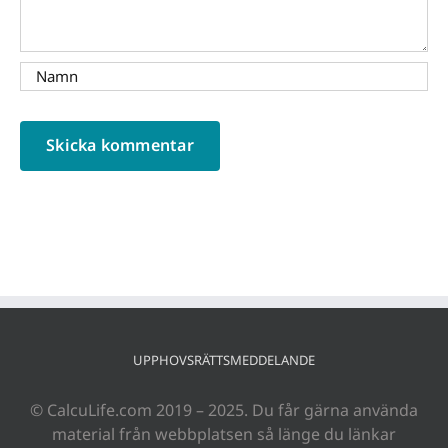
UPPHOVSRÄTTSMEDDELANDE
© CalcuLife.com 2019 – 2025. Du får gärna använda
material från webbplatsen så länge du länkar