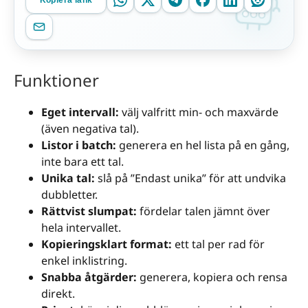
Kopiera länk
Funktioner
Eget intervall:
välj valfritt min- och maxvärde
(även negativa tal).
Listor i batch:
generera en hel lista på en gång,
inte bara ett tal.
Unika tal:
slå på ”Endast unika” för att undvika
dubbletter.
Rättvist slumpat:
fördelar talen jämnt över
hela intervallet.
Kopieringsklart format:
ett tal per rad för
enkel inklistring.
Snabba åtgärder:
generera, kopiera och rensa
direkt.