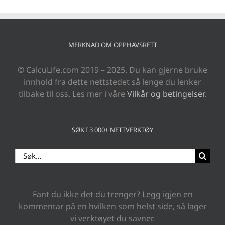
MERKNAD OM OPPHAVSRETT
© CalcuLife.com 2019 – 2025. Du kan gjerne bruke
innhold fra dette nettstedet så lenge du lenker
tilbake til oss. Les mer i våre
Vilkår og betingelser
.
SØK I 3 000+ NETTVERKTØY
Search
for:
Fant du ikke det du trenger? Legg igjen en
kommentar på en hvilken som helst side, så lager
vi verktøyet du savner.