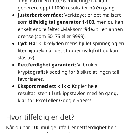
1 og 100 til en lotterisimulering? Du kan
generere opptil 1000 resultater på én gang.
Justerbart område:
Verktøyet er optimalisert
som
tilfeldig tallgenerator 1-100
, men du kan
enkelt endre feltet «Maksområde» til en annen
grense (som 50, 75 eller 9999).
Lyd:
Hør klikkelyden mens hjulet spinner, og en
liten «jubel» når det stopper (valgfritt og kan
slås av).
Rettferdighet garantert:
Vi bruker
kryptografisk seeding for å sikre at ingen tall
favoriseres.
Eksport med ett klikk:
Kopier hele
resultatlisten til utklippstavlen med én gang,
klar for Excel eller Google Sheets.
Hvor tilfeldig er det?
Når du har 100 mulige utfall, er rettferdighet helt