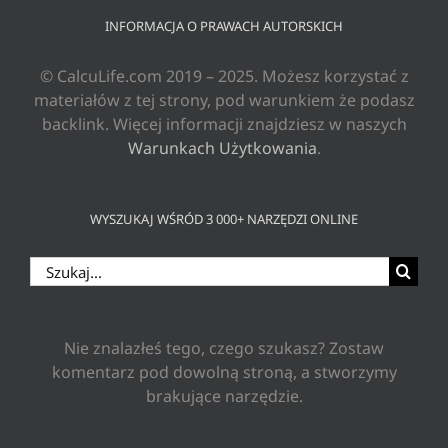
INFORMACJA O PRAWACH AUTORSKICH
© CalcuLife.com 2019 – 2025. Możesz korzystać z
materiałów z tej strony, pod warunkiem że podasz
backlink. Więcej informacji znajdziesz w naszych
Warunkach Użytkowania
.
WYSZUKAJ WŚRÓD 3 000+ NARZĘDZI ONLINE
Szukaj
Nie znalazłeś tego, czego szukasz? Zostaw
komentarz pod dowolną stroną, a stworzymy
brakujące narzędzie.