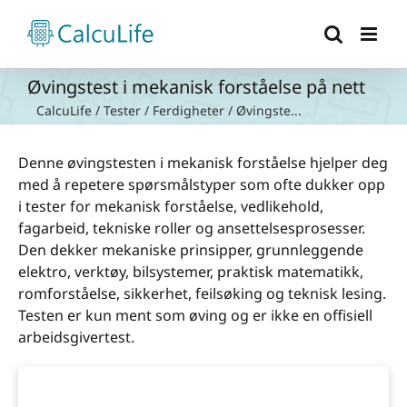
Skip
to
content
Øvingstest i mekanisk forståelse på nett
CalcuLife
/
Tester
/
Ferdigheter
/
Øvingste...
Denne øvingstesten i mekanisk forståelse hjelper deg
med å repetere spørsmålstyper som ofte dukker opp
i tester for mekanisk forståelse, vedlikehold,
fagarbeid, tekniske roller og ansettelsesprosesser.
Den dekker mekaniske prinsipper, grunnleggende
elektro, verktøy, bilsystemer, praktisk matematikk,
romforståelse, sikkerhet, feilsøking og teknisk lesing.
Testen er kun ment som øving og er ikke en offisiell
arbeidsgivertest.