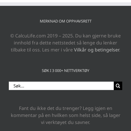
MERKNAD OM OPPHAVSRETT
© CalcuLife.com 2019 – 2025. Du kan gjerne bruke
innhold fra dette nettstedet så lenge du lenker
tilbake til oss. Les mer i våre
Vilkår og betingelser
.
SØK I 3 000+ NETTVERKTØY
Search
for:
Fant du ikke det du trenger? Legg igjen en
kommentar på en hvilken som helst side, så lager
vi verktøyet du savner.