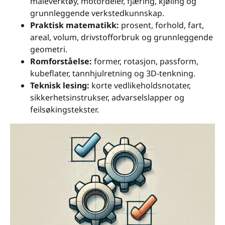
måleverktøy, motordeler, fjæring, kjøling og
grunnleggende verkstedkunnskap.
Praktisk matematikk:
prosent, forhold, fart,
areal, volum, drivstofforbruk og grunnleggende
geometri.
Romforståelse:
former, rotasjon, passform,
kubeflater, tannhjulretning og 3D-tenkning.
Teknisk lesing:
korte vedlikeholdsnotater,
sikkerhetsinstrukser, advarselslapper og
feilsøkingstekster.