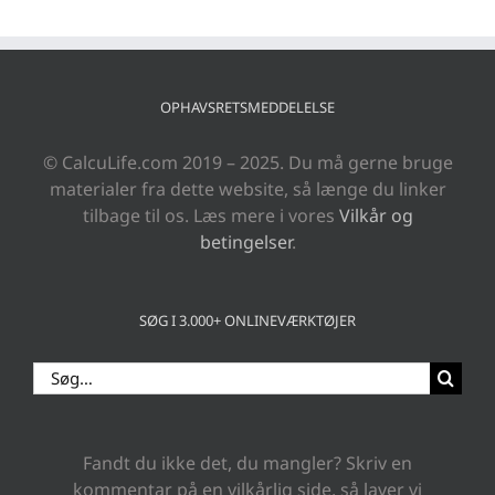
OPHAVSRETSMEDDELELSE
© CalcuLife.com 2019 – 2025. Du må gerne bruge
materialer fra dette website, så længe du linker
tilbage til os. Læs mere i vores
Vilkår og
betingelser
.
SØG I 3.000+ ONLINEVÆRKTØJER
Søg
efter:
Fandt du ikke det, du mangler? Skriv en
kommentar på en vilkårlig side, så laver vi