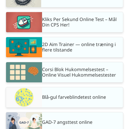
Kliks Per Sekund Online Test – Mål
Din CPS Her!
2D Aim Trainer — online træning i
flere tilstande
Corsi Blok Hukommelsestest –
Online Visuel Hukommelsestester
Blå-gul farveblindetest online
GAD-7 angsttest online