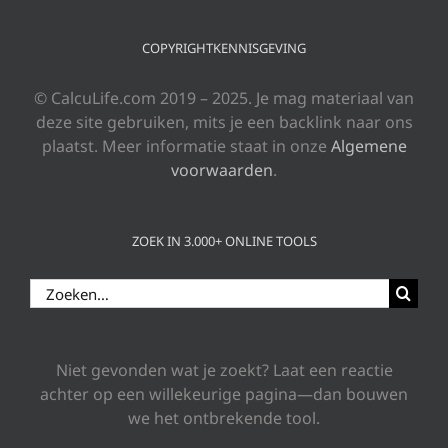
COPYRIGHTKENNISGEVING
© CalcuLife.com 2019 – 2025. Je mag materiaal van
deze site gebruiken, mits je een backlink naar ons
plaatst. Meer informatie staat in onze
Algemene
voorwaarden
.
ZOEK IN 3.000+ ONLINE TOOLS
Zoeken
naar:
Niet gevonden wat je zoekt? Laat een reactie
achter op een willekeurige pagina—dan bouwen
we het ontbrekende tool.