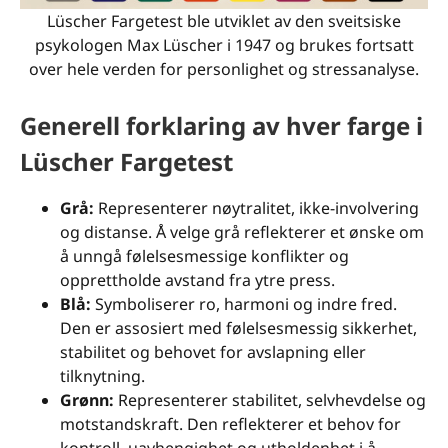
Lüscher Fargetest ble utviklet av den sveitsiske
psykologen Max Lüscher i 1947 og brukes fortsatt
over hele verden for personlighet og stressanalyse.
Generell forklaring av hver farge i
Lüscher Fargetest
Grå:
Representerer nøytralitet, ikke-involvering
og distanse. Å velge grå reflekterer et ønske om
å unngå følelsesmessige konflikter og
opprettholde avstand fra ytre press.
Blå:
Symboliserer ro, harmoni og indre fred.
Den er assosiert med følelsesmessig sikkerhet,
stabilitet og behovet for avslapning eller
tilknytning.
Grønn:
Representerer stabilitet, selvhevdelse og
motstandskraft. Den reflekterer et behov for
kontroll, uavhengighet og utholdenhet i å