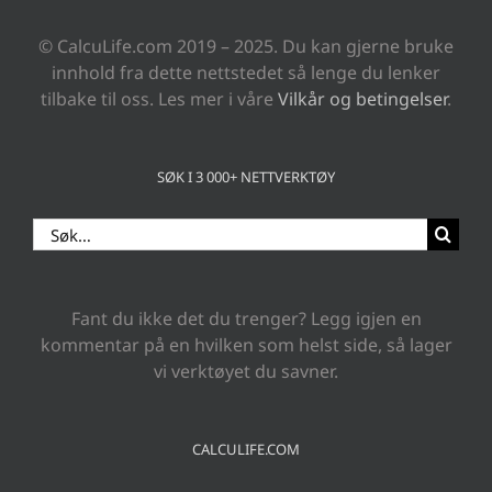
© CalcuLife.com 2019 – 2025. Du kan gjerne bruke
innhold fra dette nettstedet så lenge du lenker
tilbake til oss. Les mer i våre
Vilkår og betingelser
.
SØK I 3 000+ NETTVERKTØY
Search
for:
Fant du ikke det du trenger? Legg igjen en
kommentar på en hvilken som helst side, så lager
vi verktøyet du savner.
CALCULIFE.COM