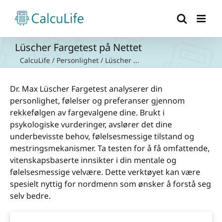
Skip
to
content
Lüscher Fargetest på Nettet
CalcuLife
/
Personlighet
/
Lüscher ...
Dr. Max Lüscher Fargetest analyserer din
personlighet, følelser og preferanser gjennom
rekkefølgen av fargevalgene dine. Brukt i
psykologiske vurderinger, avslører det dine
underbevisste behov, følelsesmessige tilstand og
mestringsmekanismer. Ta testen for å få omfattende,
vitenskapsbaserte innsikter i din mentale og
følelsesmessige velvære. Dette verktøyet kan være
spesielt nyttig for nordmenn som ønsker å forstå seg
selv bedre.