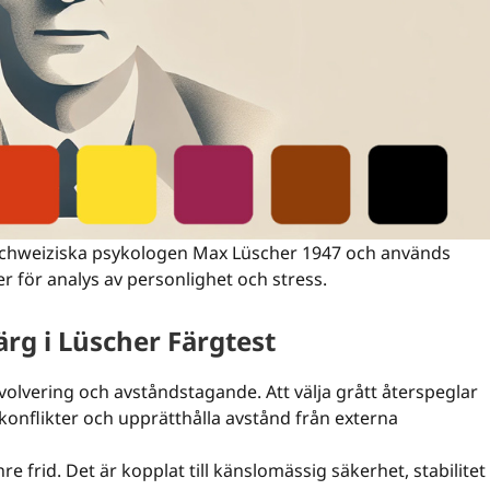
 schweiziska psykologen Max Lüscher 1947 och används
r för analys av personlighet och stress.
ärg i Lüscher Färgtest
nvolvering och avståndstagande. Att välja grått återspeglar
onflikter och upprätthålla avstånd från externa
e frid. Det är kopplat till känslomässig säkerhet, stabilitet