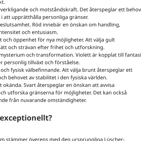
kt.
örverkligande och motståndskraft. Det återspeglar ett behov
i att upprätthålla personliga gränser.
 beslutsamhet. Röd innebär en önskan om handling,
ntensitet och entusiasm.
 och öppenhet för nya möjligheter. Att välja gult
ätt och strävan efter frihet och utforskning.
ysterium och transformation. Violett är kopplat till fantasi
 personlig tillväxt och förståelse.
och fysisk välbefinnande. Att välja brunt återspeglar ett
h behovet av stabilitet i den fysiska världen.
t okända. Svart återspeglar en önskan att avvisa
h utforska gränserna för möjligheter. Det kan också
ande från nuvarande omständigheter.
 exceptionellt?
som stämmer överens med den ursprungliga Lüscher-