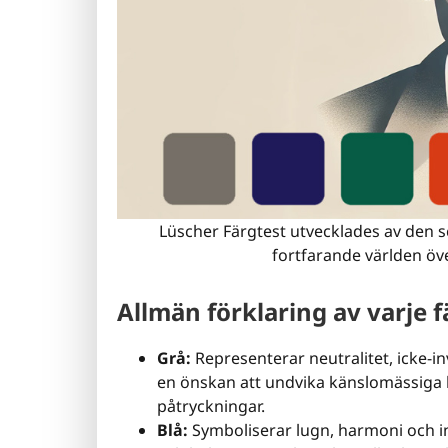
Lüscher Färgtest utvecklades av den
fortfarande världen öve
Allmän förklaring av varje f
Grå:
Representerar neutralitet, icke-i
en önskan att undvika känslomässiga k
påtryckningar.
Blå:
Symboliserar lugn, harmoni och inr