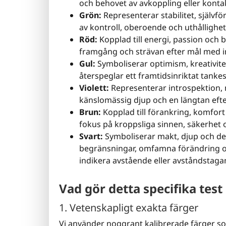
och behovet av avkoppling eller konta
Grön:
Representerar stabilitet, självf
av kontroll, oberoende och uthållighet 
Röd:
Kopplad till energi, passion och
framgång och strävan efter mål med i
Gul:
Symboliserar optimism, kreativitet
återspeglar ett framtidsinriktat tankes
Violett:
Representerar introspektion, m
känslomässig djup och en längtan efter
Brun:
Kopplad till förankring, komfort 
fokus på kroppsliga sinnen, säkerhet oc
Svart:
Symboliserar makt, djup och de
begränsningar, omfamna förändring oc
indikera avstående eller avståndstag
Vad gör detta specifika test
1. Vetenskapligt exakta färger
Vi använder noggrant kalibrerade färger 