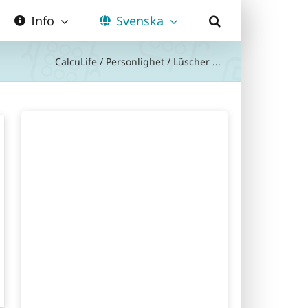
Info
Svenska
CalcuLife
/
Personlighet
/
Lüscher ...