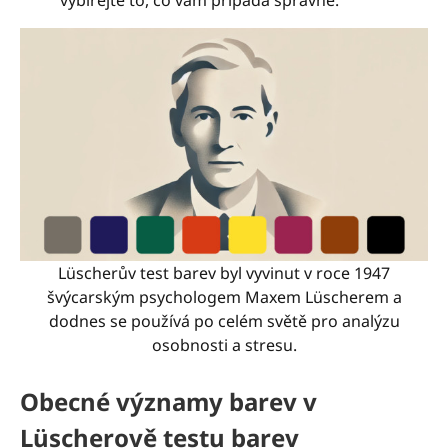
vybírejte to, co vám připadá správné.
Lüscherův test barev byl vyvinut v roce 1947
švýcarským psychologem Maxem Lüscherem a
dodnes se používá po celém světě pro analýzu
osobnosti a stresu.
Obecné významy barev v
Lüscherově testu barev