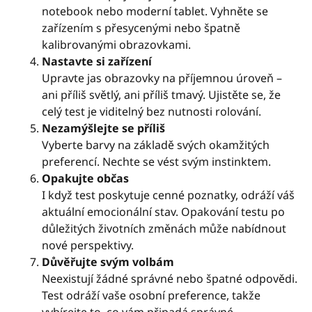
notebook nebo moderní tablet. Vyhněte se
zařízením s přesycenými nebo špatně
kalibrovanými obrazovkami.
Nastavte si zařízení
Upravte jas obrazovky na příjemnou úroveň –
ani příliš světlý, ani příliš tmavý. Ujistěte se, že
celý test je viditelný bez nutnosti rolování.
Nezamýšlejte se příliš
Vyberte barvy na základě svých okamžitých
preferencí. Nechte se vést svým instinktem.
Opakujte občas
I když test poskytuje cenné poznatky, odráží váš
aktuální emocionální stav. Opakování testu po
důležitých životních změnách může nabídnout
nové perspektivy.
Důvěřujte svým volbám
Neexistují žádné správné nebo špatné odpovědi.
Test odráží vaše osobní preference, takže