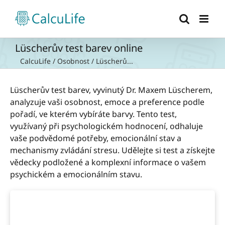
Přeskočit
na
obsah
Lüscherův test barev online
CalcuLife
/
Osobnost
/
Lüscherů...
Lüscherův test barev, vyvinutý Dr. Maxem Lüscherem,
analyzuje vaši osobnost, emoce a preference podle
pořadí, ve kterém vybíráte barvy. Tento test,
využívaný při psychologickém hodnocení, odhaluje
vaše podvědomé potřeby, emocionální stav a
mechanismy zvládání stresu. Udělejte si test a získejte
vědecky podložené a komplexní informace o vašem
psychickém a emocionálním stavu.