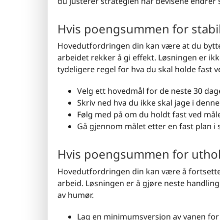
du justerer strategien når bevisene endrer 
Hvis poengsummen for stabile
Hovedutfordringen din kan være at du bytter 
arbeidet rekker å gi effekt. Løsningen er i
tydeligere regel for hva du skal holde fast v
Velg ett hovedmål for de neste 30 dag
Skriv ned hva du ikke skal jage i denn
Følg med på om du holdt fast ved måle
Gå gjennom målet etter en fast plan i s
Hvis poengsummen for uthold
Hovedutfordringen din kan være å fortsette 
arbeid. Løsningen er å gjøre neste handling
av humør.
Lag en minimumsversjon av vanen for 