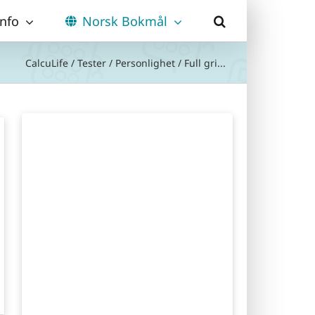
Info
Norsk Bokmål
CalcuLife
/
Tester
/
Personlighet
/
Full gri...