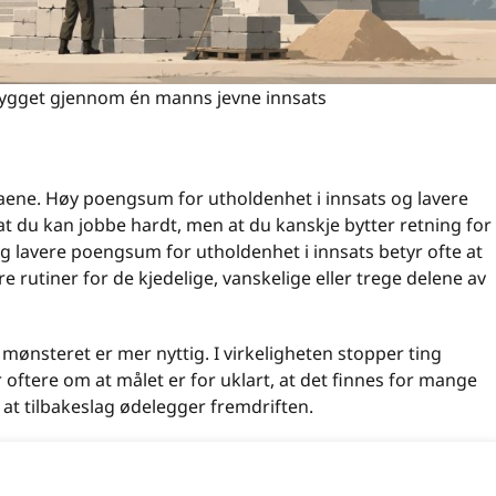
ygget gjennom én manns jevne innsats
laene. Høy poengsum for utholdenhet i innsats og lavere
at du kan jobbe hardt, men at du kanskje bytter retning for
g lavere poengsum for utholdenhet i innsats betyr ofte at
 rutiner for de kjedelige, vanskelige eller trege delene av
nsteret er mer nyttig. I virkeligheten stopper ting
r oftere om at målet er for uklart, at det finnes for mange
 at tilbakeslag ødelegger fremdriften.