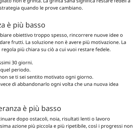
ato non è grinta. La grinta sana significa restare fedeli a
 strategia quando le prove cambiano.
za è più basso
mbiare obiettivo troppo spesso, rincorrere nuove idee o
 dare frutti. La soluzione non è avere più motivazione. La
 regola più chiara su ciò a cui vuoi restare fedele.
ssimi 30 giorni.
 quel periodo.
non se ti sei sentito motivato ogni giorno.
 invece di abbandonarlo ogni volta che una nuova idea
eranza è più basso
inuare dopo ostacoli, noia, risultati lenti o lavoro
ima azione più piccola e più ripetibile, così i progressi non