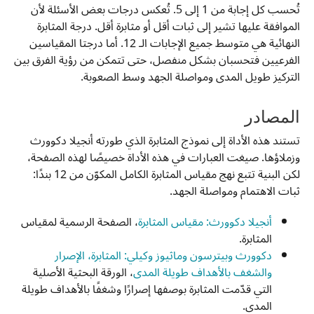
تُحسب كل إجابة من 1 إلى 5. تُعكس درجات بعض الأسئلة لأن
الموافقة عليها تشير إلى ثبات أقل أو مثابرة أقل. درجة المثابرة
النهائية هي متوسط جميع الإجابات الـ 12. أما درجتا المقياسين
الفرعيين فتحسبان بشكل منفصل، حتى تتمكن من رؤية الفرق بين
التركيز طويل المدى ومواصلة الجهد وسط الصعوبة.
المصادر
تستند هذه الأداة إلى نموذج المثابرة الذي طورته أنجيلا دكوورث
وزملاؤها. صيغت العبارات في هذه الأداة خصيصًا لهذه الصفحة،
لكن البنية تتبع نهج مقياس المثابرة الكامل المكوّن من 12 بندًا:
ثبات الاهتمام ومواصلة الجهد.
أنجيلا دكوورث: مقياس المثابرة
، الصفحة الرسمية لمقياس
المثابرة.
دكوورث وبيترسون وماثيوز وكيلي: المثابرة، الإصرار
والشغف بالأهداف طويلة المدى
، الورقة البحثية الأصلية
التي قدّمت المثابرة بوصفها إصرارًا وشغفًا بالأهداف طويلة
المدى.