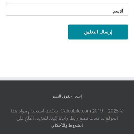
إشعار حقوق النشر
© ‎CalcuLife.com‎ 2019 – 2025. يمكنك استخدام مواد هذا
الموقع ما دمت تضع رابطًا راجعًا إلينا. للمزيد، اطّلع على
الشروط والأحكام
.