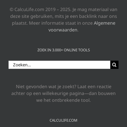
© CalcuLife.com 2019 – 2025. Je mag materiaal van
deze site gebruiken, mits je een backlink naar ons
plaatst. Meer informatie staat in onze
Algemene
voorwaarden
.
ZOEK IN 3.000+ ONLINE TOOLS
Zoeken
naar:
Niet gevonden wat je zoekt? Laat een reactie
achter op een willekeurige pagina—dan bouwen
we het ontbrekende tool.
CALCULIFE.COM