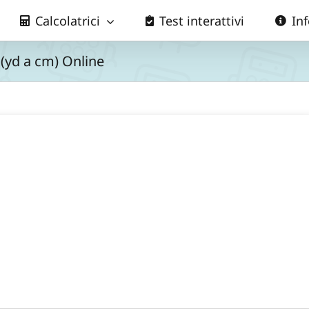
Calcolatrici
Test interattivi
In
 (yd a cm) Online