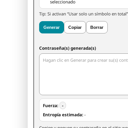
seleccionado
Tip: Si activan “Usar solo un símbolo en total
Generar
Copiar
Borrar
Contraseña(s) generada(s)
Fuerza:
-
Entropía estimada:
-
Copien y peguen su contraseña en el sitio w