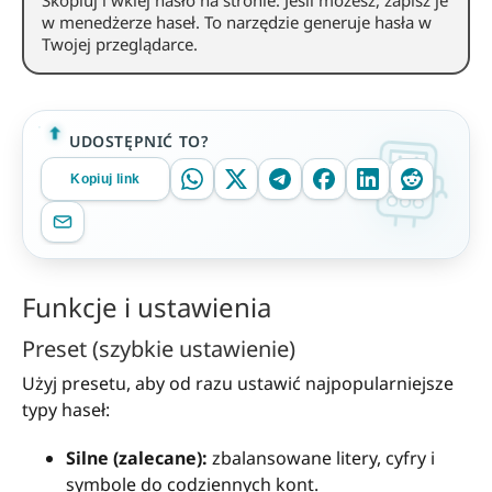
Skopiuj i wklej hasło na stronie. Jeśli możesz, zapisz je
w menedżerze haseł. To narzędzie generuje hasła w
Twojej przeglądarce.
UDOSTĘPNIĆ TO?
Kopiuj link
Funkcje i ustawienia
Preset (szybkie ustawienie)
Użyj presetu, aby od razu ustawić najpopularniejsze
typy haseł:
Silne (zalecane):
zbalansowane litery, cyfry i
symbole do codziennych kont.