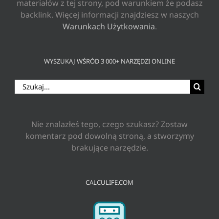
materiałów z tej strony, pod warunkiem że podasz
backlink. Więcej informacji znajdziesz w naszych
Warunkach Użytkowania
.
WYSZUKAJ WŚRÓD 3 000+ NARZĘDZI ONLINE
Szukaj
Nie znalazłeś tego, czego szukasz? Zostaw
komentarz pod dowolną stroną, a stworzymy
brakujące narzędzie.
CALCULIFE.COM