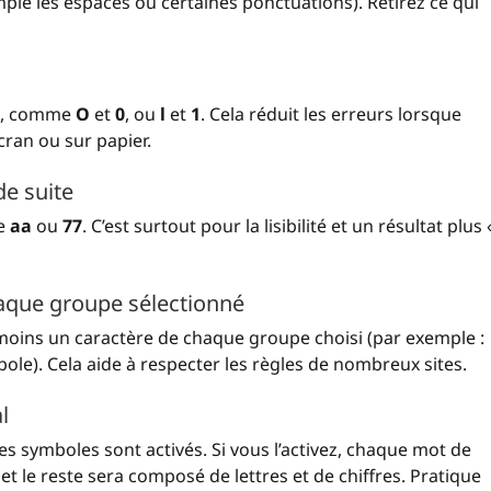
mple les espaces ou certaines ponctuations). Retirez ce qui
nt, comme
O
et
0
, ou
l
et
1
. Cela réduit les erreurs lorsque
ran ou sur papier.
de suite
me
aa
ou
77
. C’est surtout pour la lisibilité et un résultat plus 
aque groupe sélectionné
au moins un caractère de chaque groupe choisi (par exemple :
ole). Cela aide à respecter les règles de nombreux sites.
l
s symboles sont activés. Si vous l’activez, chaque mot de
t le reste sera composé de lettres et de chiffres. Pratique