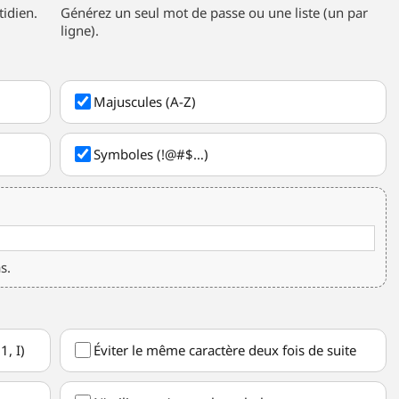
tidien.
Générez un seul mot de passe ou une liste (un par
ligne).
Majuscules (A-Z)
Symboles (!@#$…)
s.
1, I)
Éviter le même caractère deux fois de suite