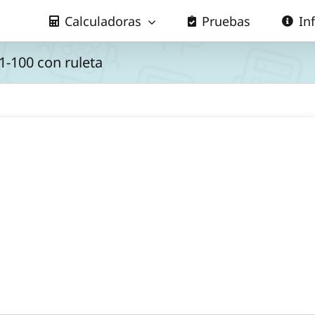
Calculadoras
Pruebas
In
1-100 con ruleta