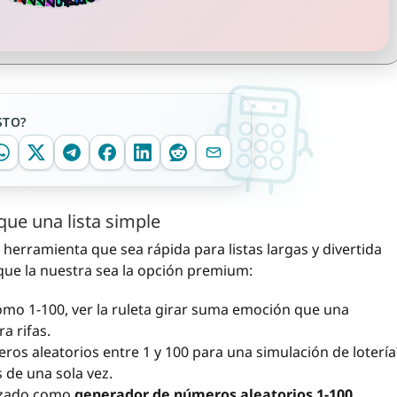
STO?
que una lista simple
erramienta que sea rápida para listas largas y divertida
 que la nuestra sea la opción premium:
mo 1-100, ver la ruleta girar suma emoción que una
a rifas.
os aleatorios entre 1 y 100 para una simulación de lotería
 de una sola vez.
izado como
generador de números aleatorios 1-100
,